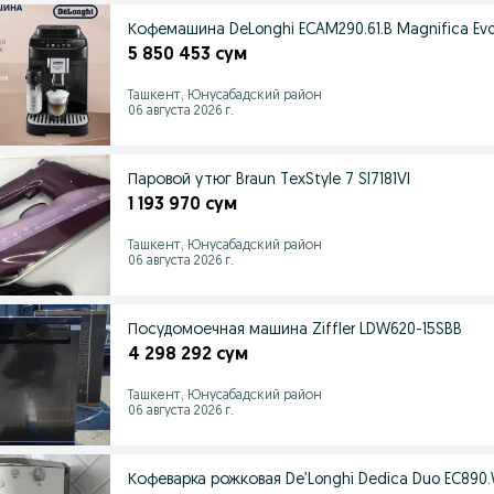
Кофемашина DeLonghi ECAM290.61.B Magnifica Ev
5 850 453 сум
Ташкент, Юнусабадский район
06 августа 2026 г.
Паровой утюг Braun TexStyle 7 SI7181VI
1 193 970 сум
Ташкент, Юнусабадский район
06 августа 2026 г.
Посудомоечная машина Ziffler LDW620-15SBB
4 298 292 сум
Ташкент, Юнусабадский район
06 августа 2026 г.
Кофеварка рожковая De’Longhi Dedica Duo EC890.