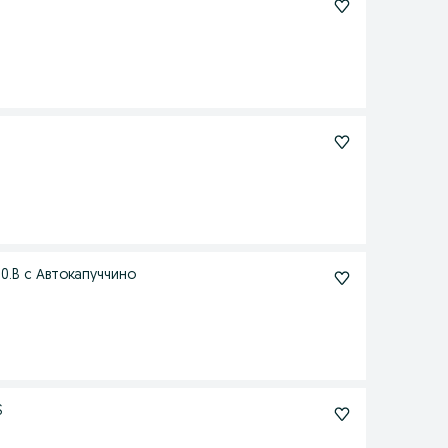
0.B с Автокапуччино
S