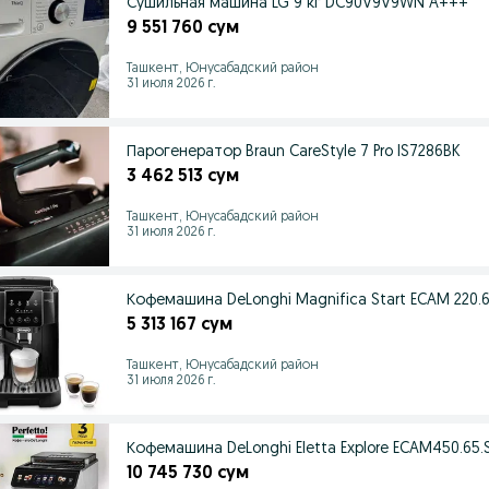
Сушильная машина LG 9 кг DC90V9V9WN A+++
9 551 760 сум
Ташкент, Юнусабадский район
31 июля 2026 г.
Парогенератор Braun CareStyle 7 Pro IS7286BK
3 462 513 сум
Ташкент, Юнусабадский район
31 июля 2026 г.
Кофемашина DeLonghi Magnifica Start ECAM 220.6
5 313 167 сум
Ташкент, Юнусабадский район
31 июля 2026 г.
Кофемашина DeLonghi Eletta Explore ECAM450.65.
10 745 730 сум