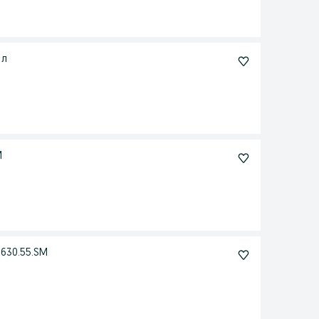
 л
M
630.55.SM