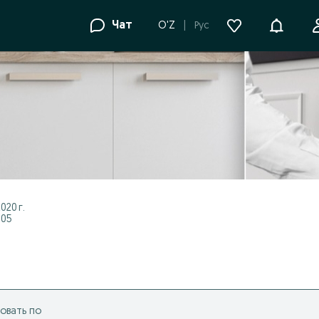
Уведомле
Чат
O'Z
Рус
020 г.
:05
овать по