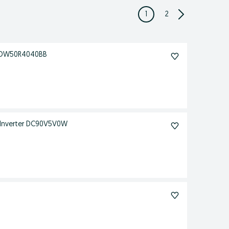
1
2
 DW50R4040BB
Inverter DC90V5V0W